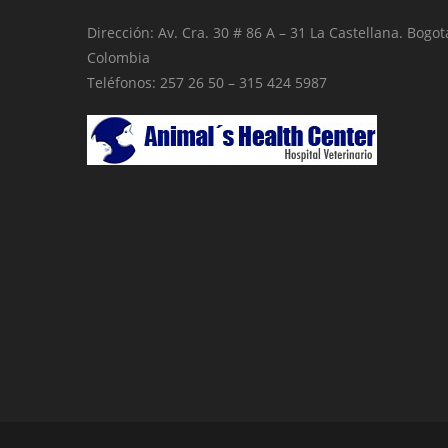
Dirección: Av. Cra. 30 # 86 A – 31 La Castellana. Bogot
Colombia
Teléfonos: 257 26 50 – 315 424 5987