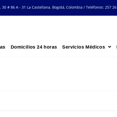
a. 30 # 86 A - 31 La Castellana. Bogotá, Colombia / Teléfonos: 257 26
ras
Domicilios 24 horas
Servicios Médicos